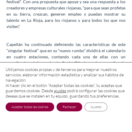
festival”. Con una propuesta que apoye y sea una respuesta a los
creadores y empresas culturales riojanas, “para que sean profetas
en su tierra, crezcan, generen empleo y puedan mostrar su
talento en La Rioja, para los riojanos y para todos los que nos
visiten”.
Capellán ha continuado definiendo las características de este
“singular festival” que en su “nuevo rumbo” dividirá el calendario
en cuatro estaciones, contando cada una de ellas con un
coordinador riojano, siendo Sonia Oliveira quien coordine la
programación de primavera.
Utilizamos cookies propias y de terceros para mejorar nuestros
servicios, elaborar información estadística y analizar sus hábitos de
navegación.
Al hacer clic en el botón "Aceptar todas las cookies", tu aceptas que
En cuanto al contenido de la programación, el presidente ha
guardemos cookies. Desde
ajustes
podrá configurar las cookies que
anticipado que podrá haber teatro, música, literatura, magia,
deseas que se instalen en tu equipo, guardando tus preferencias.
circo, folclore, etnografía, así como eventos formativos y
académicos, con actividades para todos los públicos. Por su
Aceptar todas las cookies
Rechazar
Ajustes
parte, ha insistido en que las industrias culturales riojanas y los
creadores riojanos tendrán un gran papel desarrollando “un
programa eminentemente riojano” en el que también contará con
presencia de propuestas de carácter nacional e internacional.