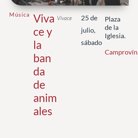
Música
Viva
25 de
Vivace
Plaza
de la
ce y
julio,
Iglesia.
la
sábado
Camprovín
ban
da
de
anim
ales