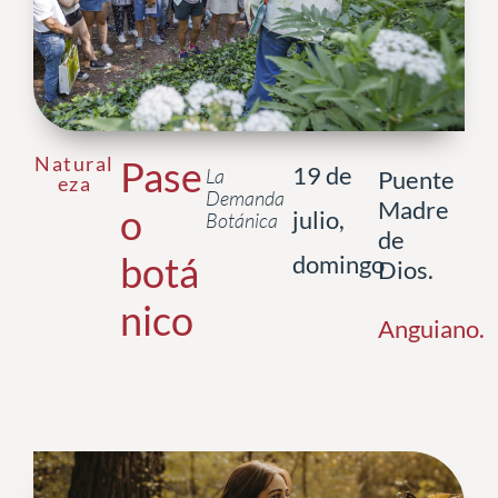
Natural
Pase
19 de
La
Puente
eza
Demanda
Madre
o
julio,
Botánica
de
botá
domingo
Dios.
nico
Anguiano
.