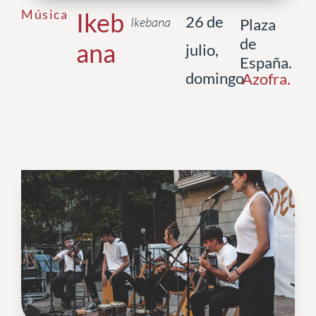
Música
Ikeb
26 de
Ikebana
Plaza
de
ana
julio,
España.
domingo
Azofra
.