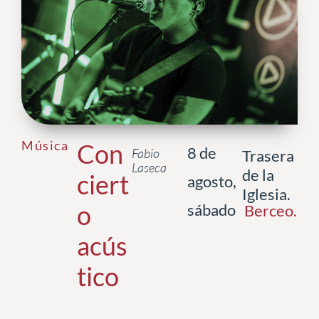
Música
Con
8 de
Fabio
Trasera
Laseca
de la
ciert
agosto,
Iglesia.
o
sábado
Berceo
.
acús
tico