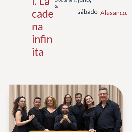
í. La
al
cade
sábado
Alesanco
.
na
infin
ita