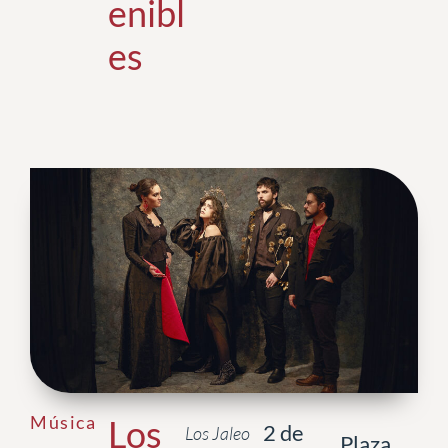
enibl
es
Música
Los
2 de
Los Jaleo
Plaza.