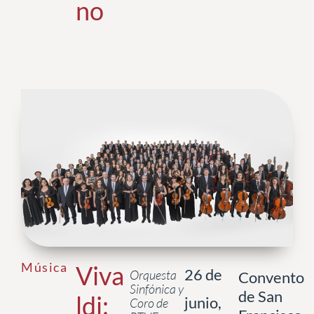
no
Música
Viva
26 de
Orquesta
Convento
Sinfónica y
de San
ldi:
junio,
Coro de