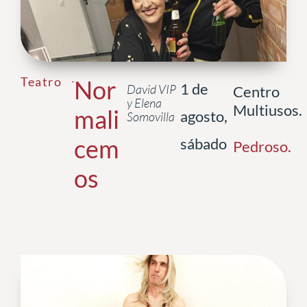
Teatro
Nor
1 de
David VIP
Centro
y Elena
Multiusos.
mali
agosto,
Somovilla
cem
sábado
Pedroso
.
os