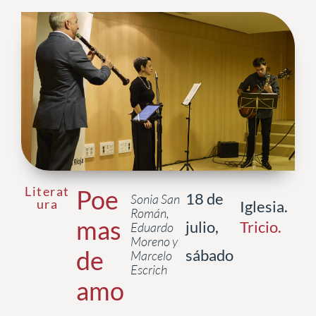
Literat
Poe
18 de
Sonia San
ura
Iglesia.
Román,
mas
julio,
Tricio
.
Eduardo
Moreno y
de
sábado
Marcelo
Escrich
amo