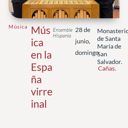
Música
Mús
28 de
Ensemble
Monasteri
Hispania
de Santa
ica
junio,
María de
en la
domingo
San
Salvador.
Espa
Cañas
.
ña
virre
inal