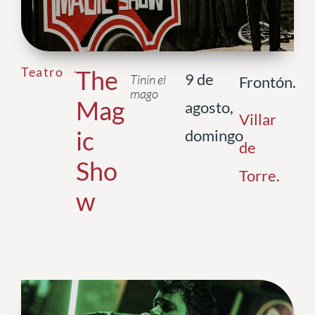
Teatro
The
9 de
Tinín el
Frontón.
mago
Mag
agosto,
Villar
ic
domingo
de
Sho
Torre
.
w