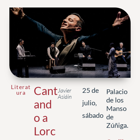
Literat
Cant
25 de
Javier
Palacio
ura
Asiáin
de los
and
julio,
Manso
o a
sábado
de
Zúñiga.
Lorc