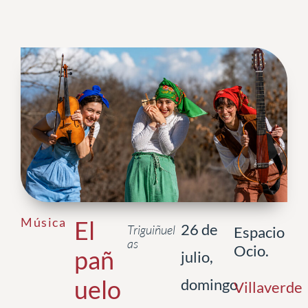
Música
El
26 de
Triguiñuel
Espacio
as
Ocio.
pañ
julio,
uelo
domingo
Villaverde