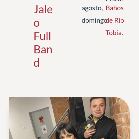
Jale
agosto,
Baños
o
domingo
de Río
Tobía
.
Full
Ban
d