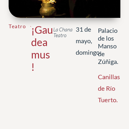
Teatro
¡Gau
31 de
La Chana
Palacio
Teatro
de los
dea
mayo,
Manso
mus
domingo
de
Zúñiga.
!
Canillas
de Río
Tuerto
.