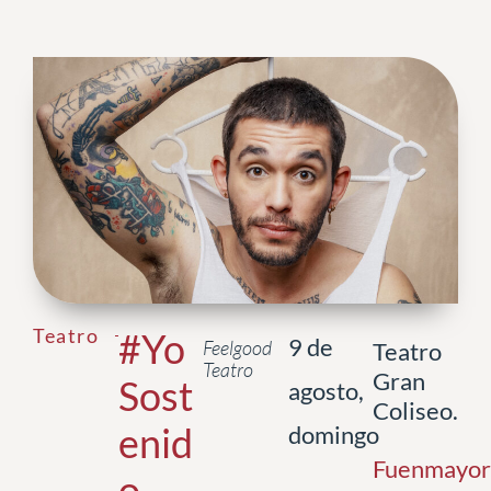
Teatro
#Yo
9 de
Feelgood
Teatro
Teatro
Gran
Sost
agosto,
Coliseo.
enid
domingo
Fuenmayor
o.