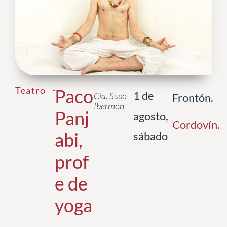
Teatro
Paco
1 de
Cía. Suso
Frontón.
Ibermón
Panj
agosto,
Cordovín
.
abi,
sábado
prof
e de
yoga