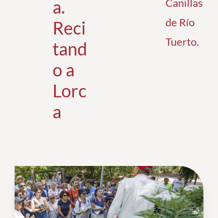
a.
Canillas
de Río
Reci
Tuerto
.
tand
o a
Lorc
a