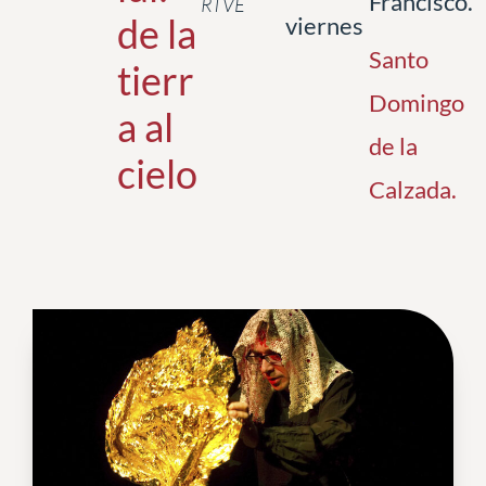
Francisco.
RTVE
de la
viernes
Santo
tierr
Domingo
a al
de la
cielo
Calzada
.