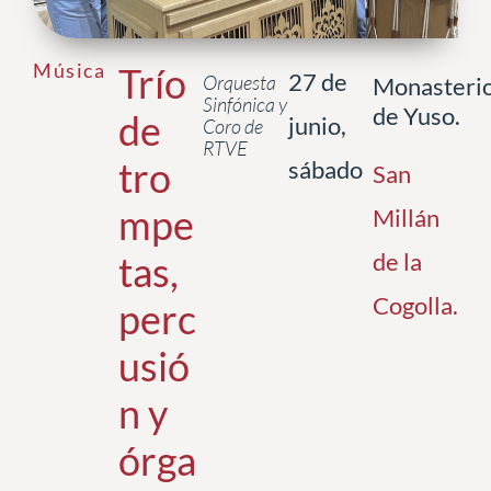
Música
Trío
27 de
Orquesta
Monasteri
Sinfónica y
de Yuso.
de
junio,
Coro de
RTVE
tro
sábado
San
mpe
Millán
de la
tas,
Cogolla
.
perc
usió
n y
órga