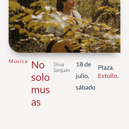
Música
No
18 de
Silvia
Plaza.
Sanjuán
solo
julio,
Estollo
.
mus
sábado
as