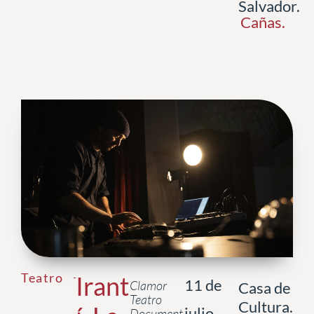
Salvador.
Cañas
.
Teatro
Irant
11 de
Clamor
Casa de
Teatro
Cultura.
julio,
Document