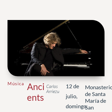
Música
Anci
12 de
Carlos
Monasteri
Arriezu
de Santa
ents
julio,
María de
domingo
San