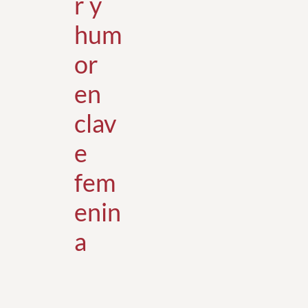
r y
hum
or
en
clav
e
fem
enin
a