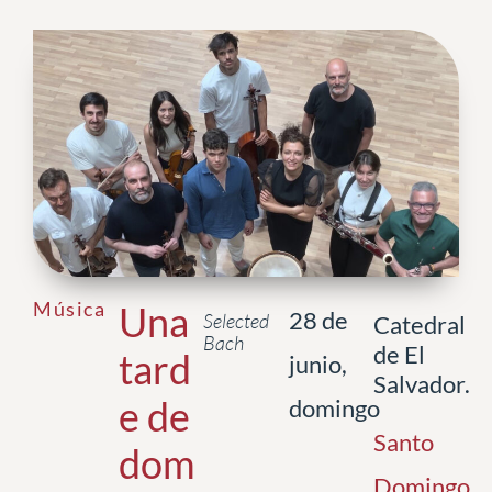
Música
Una
28 de
Selected
Catedral
Bach
de El
tard
junio,
Salvador.
e de
domingo
Santo
dom
Domingo