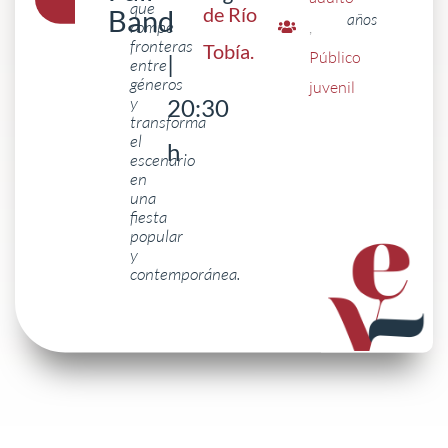
que
de Río
Band
años
rompe
,
fronteras
Tobía
.
Público
|
entre
géneros
juvenil
y
20:30
transforma
el
h
escenario
en
una
fiesta
popular
y
contemporánea.