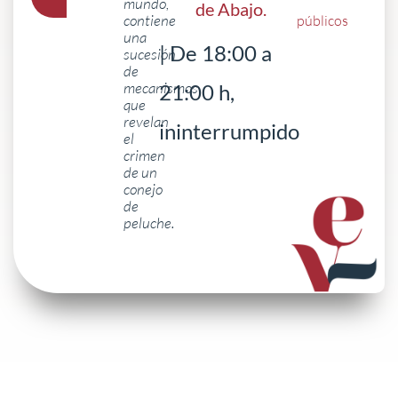
mundo,
de Abajo
.
contiene
públicos
una
| De 18:00 a
sucesión
de
mecanismos
21:00 h,
que
revelan
ininterrumpido
el
crimen
de un
conejo
de
peluche.