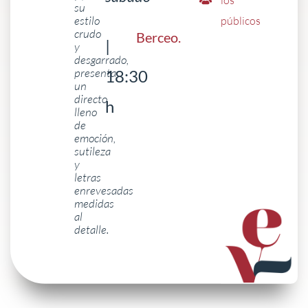
su
estilo
públicos
crudo
Berceo
.
|
y
desgarrado,
presenta
18:30
un
directo
h
lleno
de
emoción,
sutileza
y
letras
enrevesadas
medidas
al
detalle.