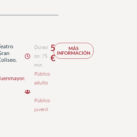
5
Teatro
Duraci
MÁS
Gran
INFORMACIÓN
€
ón: 75
Coliseo.
min.
Público
Fuenmayor
.
adulto
,
Público
juvenil