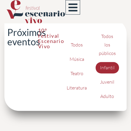
Ir
al
contenido
Próximos
10º
Festival
Todos
eventos
Escenario
Todos
los
Vivo
públicos
Música
Infantil
Teatro
Juvenil
Literatura
Adulto