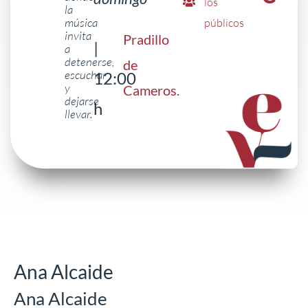
los
la
música
públicos
invita
Pradillo
|
a
detenerse,
de
escuchar
12:00
y
Cameros
.
dejarse
h
llevar.
Ana Alcaide
Ana Alcaide