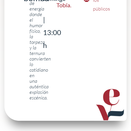
los
de
Tobía
.
energía
públicos
donde
|
el
humor
físico,
13:00
la
torpeza
h
y la
ternura
convierten
lo
cotidiano
en
una
auténtica
explosión
escénica.