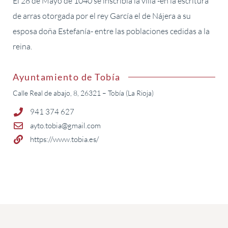
El 28 de Mayo de 1040 se inscribía la villa -en la escritura
de arras otorgada por el rey García el de Nájera a su
esposa doña Estefanía- entre las poblaciones cedidas a la
reina.
Ayuntamiento de Tobía
Calle Real de abajo, 8, 26321 – Tobía (La Rioja)
941 374 627
ayto.tobia@gmail.com
https://www.tobia.es/