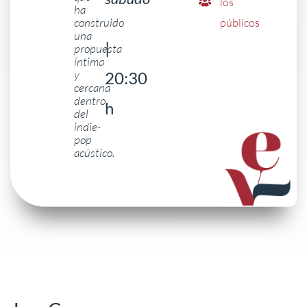
los
ha
construido
públicos
una
|
propuesta
íntima
y
20:30
cercana
dentro
h
del
indie-
pop
acústico.