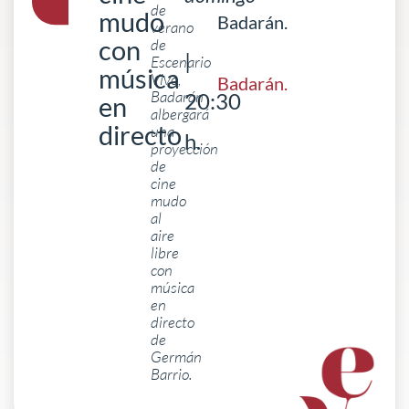
de
mudo
Badarán.
verano
con
de
|
Escenario
música
Vivo,
Badarán
.
Badarán
20:30
en
albergará
directo
una
h.
proyección
de
cine
mudo
al
aire
libre
con
música
en
directo
de
Germán
Barrio.