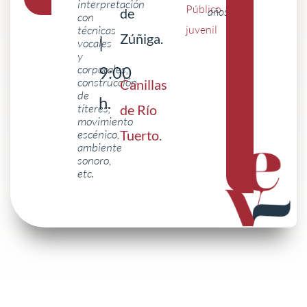
interpretación
Público
de
años
con
técnicas
juvenil
Zúñiga.
|
vocales
y
corporales,
9:00
construcción
Canillas
de
h.
títeres,
de Río
movimiento
escénico,
Tuerto
.
ambiente
sonoro,
etc.