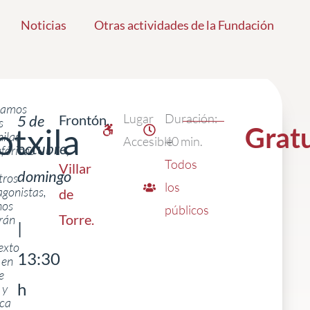
Noticias
Otras actividades de la Fundación
lamos
Lugar
Duración:
5 de
Frontón.
s
txila
Grat
ilas
Accesible
40 min.
octubre,
fóricas
Todos
Villar
domingo
tros
los
agonistas,
de
nos
públicos
Torre
.
arán
|
exto
13:30
 en
e
h
 y
ca