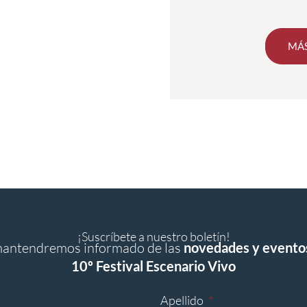
MÁS
¡Suscríbete a nuestro boletín!
mantendremos informado de las
novedades y evento
10º Festival Escenario Vivo
Apellido