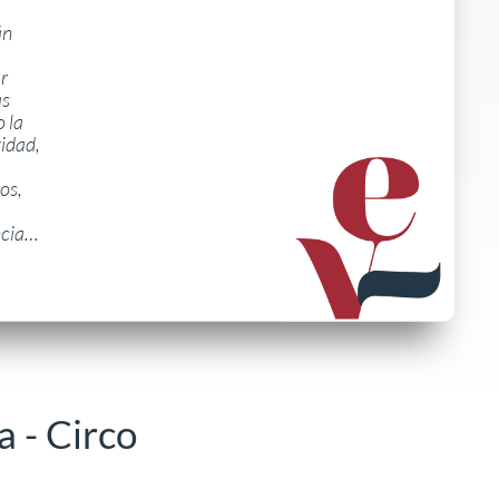
án
r
s
 la
tidad,
os,
ncia…
 - Circo