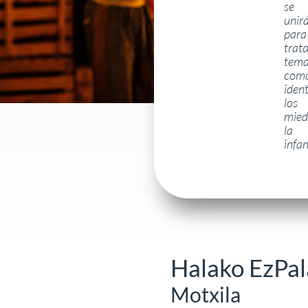
se
unir
para
trata
tema
como
iden
los
mied
la
infa
Halako EzPala
Motxila