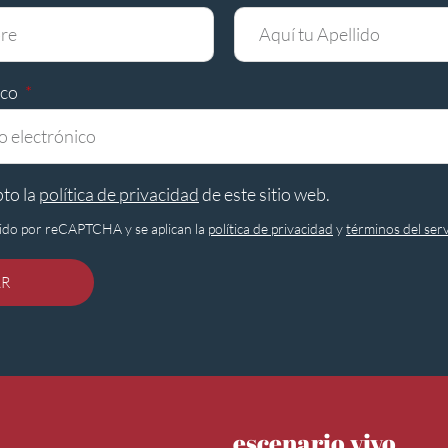
ico
pto la
política de privacidad
de este sitio web.
egido por reCAPTCHA y se aplican la
política de privacidad
y
términos del serv
AR
escenario vivo