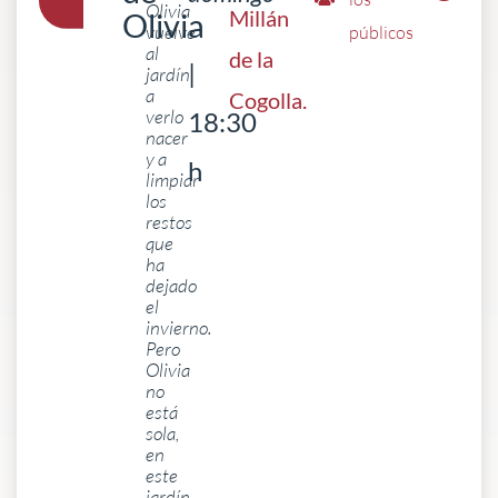
Olivia
Millán
Olivia
vuelve
públicos
al
de la
|
jardín
a
Cogolla
.
verlo
18:30
nacer
y a
h
limpiar
los
restos
que
ha
dejado
el
invierno.
Pero
Olivia
no
está
sola,
en
este
jardín