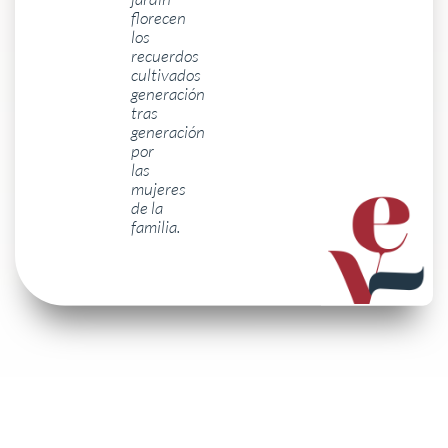
florecen
los
recuerdos
cultivados
generación
tras
generación
por
las
mujeres
de la
familia.