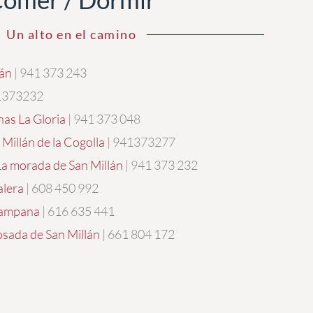
Un alto en el camino
lán
| 941 373 243
1373232
nas La Gloria
| 941 373 048
Millán de la Cogolla
| 941373277
a morada de San Millán
| 941 373 232
alera
| 608 450 992
Campana
| 616 635 441
osada de San Millán
| 661 804 172