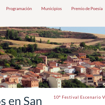
Programación
Municipios
Premio de Poesía
s en San
10º Festival Escenario 