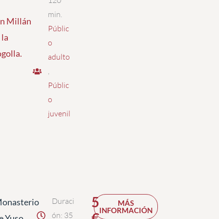
120
min.
n Millán
Públic
 la
o
golla
.
adulto
,
Públic
o
juvenil
5
Duraci
onasterio
MÁS
INFORMACIÓN
€
ón: 35
e Yuso.