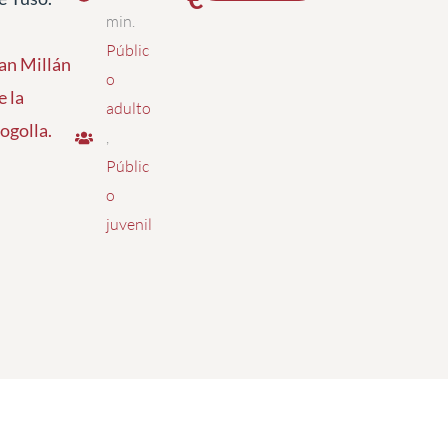
min.
Públic
an Millán
o
e la
adulto
ogolla
.
,
Públic
o
juvenil