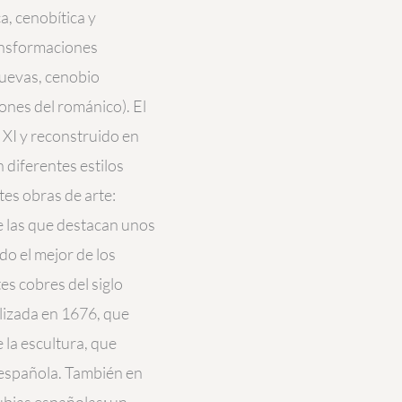
a, cenobítica y
ransformaciones
cuevas, cenobio
ones del románico). El
 XI y reconstruido en
n diferentes estilos
es obras de arte:
tre las que destacan unos
do el mejor de los
es cobres del siglo
alizada en 1676, que
e la escultura, que
a española. También en