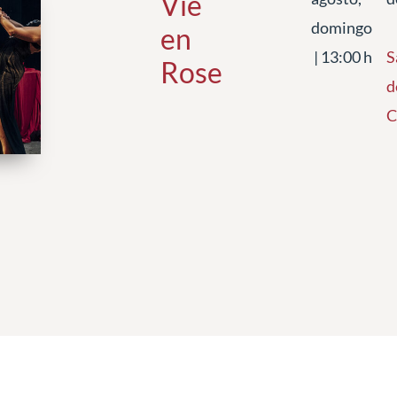
Vie
domingo
en
| 13:00 h
S
Rose
d
C