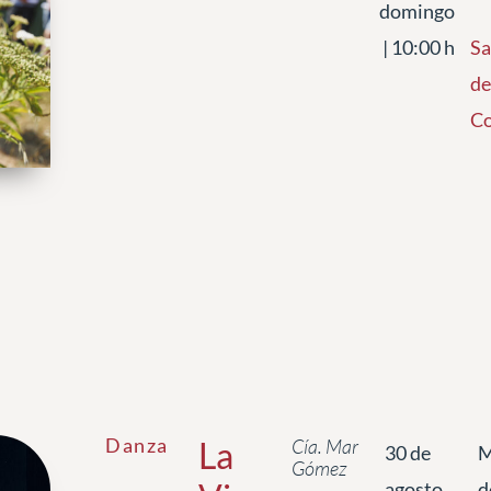
domingo
| 10:00 h
Sa
de
Co
Danza
La
Cía. Mar
30 de
M
Gómez
agosto,
d