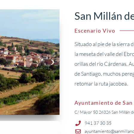
San Millán de
Escenario Vivo
Situado al pie de la sierra
la meseta del valle del Ebro
orillas del río Cárdenas.
de Santiago, muchos pereg
retomar la ruta jacobea.
Ayuntamiento de San 
C/ Mayor 50 26326 San Millán de 
941 37 30 35
ayuntamiento@sanmilland