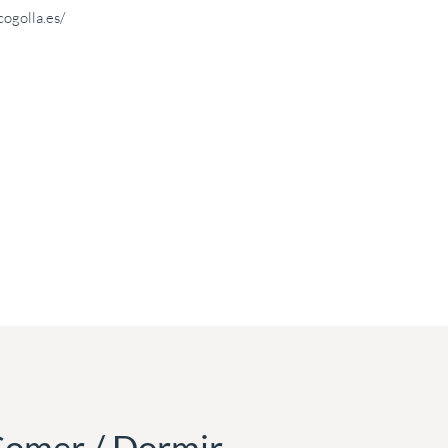
ogolla.es/
omer / Dormir