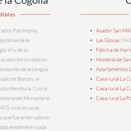
dibles
arados Patrimonio
Asador San Mil
epcional de la
Las Glosas
| 94
glo VI y de su
Fábrica de Hari
su escritorio salieron
Hostería de San 
io escrito de la Lengua
Apartamentos L
alo de Berceo, el
Casa rural La C
tra literatura. Con la
Casa rural La 
 historia del Monasterio
Casa rural La P
 473, vivió en unas
as que fue enterrado en
sidad existente en cada