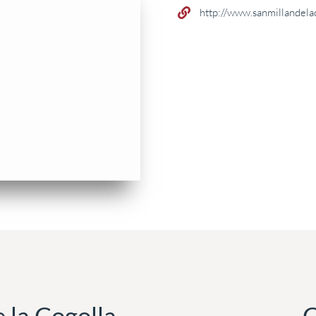
http://www.sanmillandelac
 la Cogolla
C