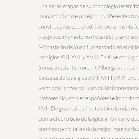
una de las etapas de su cronología (eremític
monástica) corre pareja a las diferentes t
constructivas que el edificio experimenta (
visigótico, monasterio mozárabe y ampliaci
Monasterio de Yuso fue fundado en el siglo
los siglos XVI, XVII y XVIII. En él se conjuga
(renacentista, barroco…). Alberga abundant
pinturas de los siglos XVII, XVIII y XIX, en
veintidós lienzos de Juan de Rizi (considera
pintores claustrales españoles) e important
XVII. De gran calidad es también la reja, re
cierra el coro bajo de la iglesia, lo mismo qu
contiene ocho tallas de la mejor imaginerí