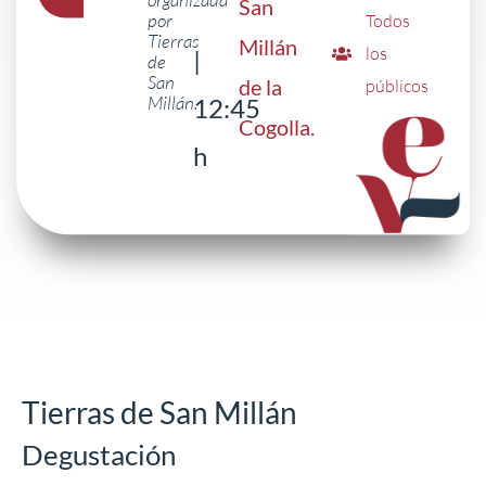
organizada
San
por
Todos
Tierras
Millán
los
|
de
San
de la
públicos
Millán.
12:45
Cogolla
.
h
Tierras de San Millán
Degustación