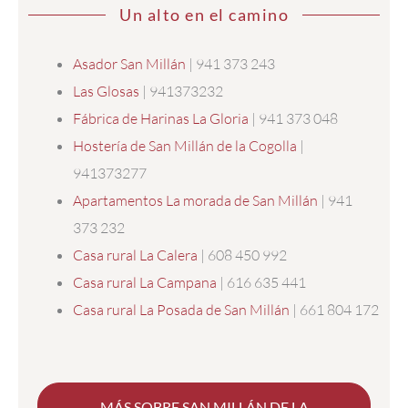
Un alto en el camino
Asador San Millán
| 941 373 243
Las Glosas
| 941373232
Fábrica de Harinas La Gloria
| 941 373 048
Hostería de San Millán de la Cogolla
|
941373277
Apartamentos La morada de San Millán
| 941
373 232
Casa rural La Calera
| 608 450 992
Casa rural La Campana
| 616 635 441
Casa rural La Posada de San Millán
| 661 804 172
MÁS SOBRE SAN MILLÁN DE LA