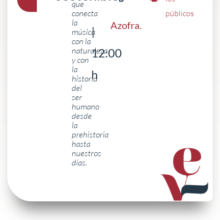
que
conecta
públicos
la
Azofra
.
|
música
con la
naturaleza
12:00
y con
la
h
historia
del
ser
humano
desde
la
prehistoria
hasta
nuestros
días.