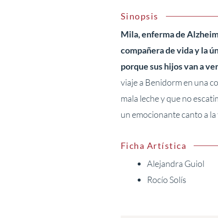
Sinopsis
Mila, enferma de Alzheime
compañera de vida y la úni
porque sus hijos van a ve
viaje a Benidorm en una c
mala leche y que no escatima
un emocionante canto a la 
Ficha Artística
Alejandra Guiol
Rocío Solís