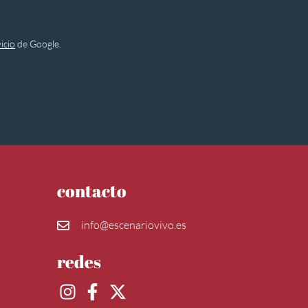
icio
de Google.
contacto
info@escenariovivo.es
redes