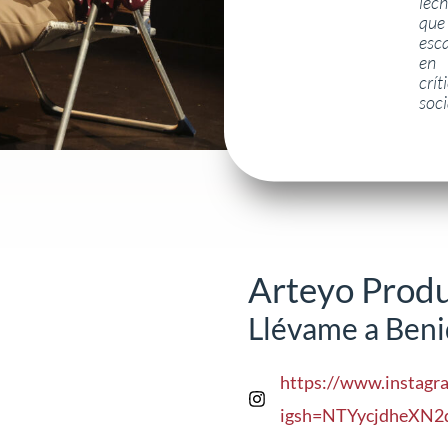
lech
que
esc
en
crít
soci
Arteyo Prod
Llévame a Ben
https://www.instagr
igsh=NTYycjdheXN2