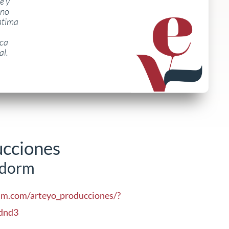
e y
 no
atima
ica
al.
ucciones
idorm
am.com/arteyo_producciones/?
dnd3