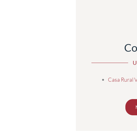
Co
U
Casa Rural 