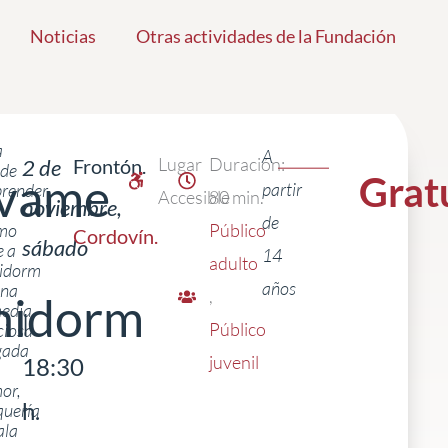
Noticias
Otras actividades de la Fundación
a
A
Lugar
Duración:
2 de
Frontón.
ide
évame
Grat
partir
render
Accesible
80 min.
noviembre,
de
imo
Público
Cordovín
.
sábado
e a
14
adulto
idorm
años
una
,
nidorm
edia
|
Público
ciosa
gada
juvenil
18:30
or,
h.
quería
ala