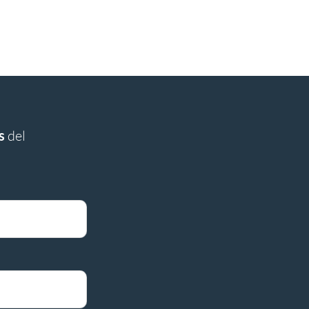
s
del