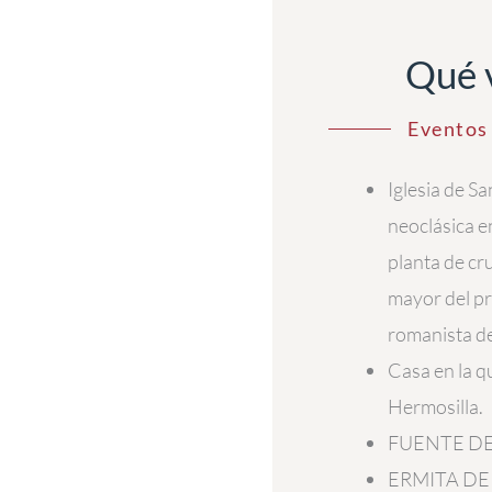
Qué 
Eventos 
Iglesia de Sa
neoclásica en
planta de cru
mayor del pr
romanista de
Casa en la q
Hermosilla.
FUENTE DE
ERMITA DE