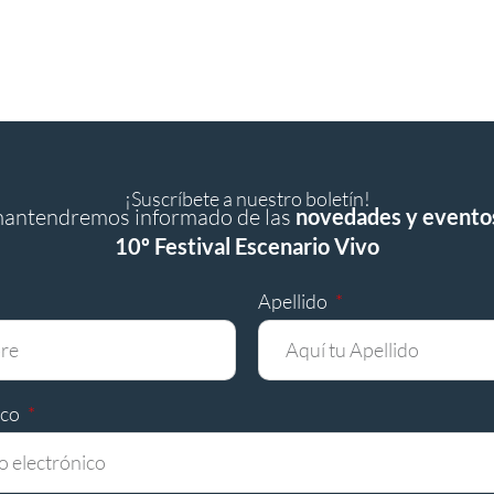
¡Suscríbete a nuestro boletín!
mantendremos informado de las
novedades y evento
10º Festival Escenario Vivo
Apellido
ico