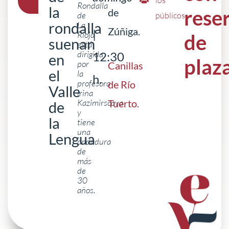
los
Rondalla
la
rese
de
de
públicos
rondalla
La
Zúñiga.
|
Rioja
de
suenan
está
dirigida
12:30
en
plaz
por
Canillas
el
la
h.
profesora
de Río
Valle
lrina
Kazimirscaya
Tuerto
.
de
y
la
tiene
una
Lengua
andadura
de
más
de
30
años.