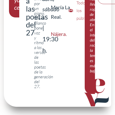
a
Todos
por
llevar
celebrado
las
María La
un
sábado
ropa
los
piano,
de
poetas
Real.
Sheila
públicos
abrigo.
del
Blanco
En
|
pone
el
27
voz
Nájera
.
interior
y
19:30
del
ritmo
recinto
a los
h.
la
versos
temperatura
de
es
las
más
poetas
baja.
de la
generación
del
27.