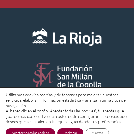
Utilizamos cookies propias y de terceros para mejorar nuestros
servicios, elaborar información estadística y analizar sus hábitos de
navegación.
Aviso Legal
Política de Cookies
Al hacer clic en el botón "Aceptar todas las cookies", tu aceptas que
guardemos cookies. Desde
ajustes
podrá configurar las cookies que
deseas que se instalen en tu equipo, guardando tus preferencias.
Política de Privacidad
Accesibilidad
Ajustes
Aceptar todas las cookies
Rechazar
Ajustes