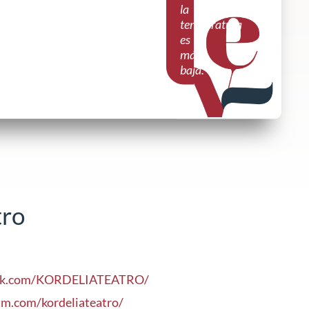
la
temperatura
es
más
baja.
tro
ook.com/KORDELIATEATRO/
am.com/kordeliateatro/