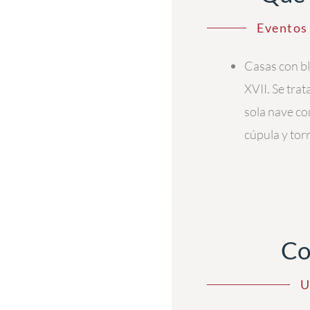
Eventos 
Casas con bla
XVII. Se tra
sola nave co
cúpula y torr
Co
U