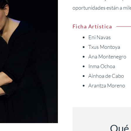
oportunidades están a mile
Ficha Artística
Eni Navas
Txus Montoya
Ana Montenegro
Inma Ochoa
Ainhoa de Cabo
Arantza Moreno
Qué 