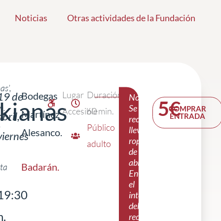
Noticias
Otras actividades de la Fundación
as’,
Lugar
Duración:
19 de
Bodegas
Nota:
kianas
5€
n.
Se
COMPRAR
Accesible
60 min.
Martínez
abril,
ENTRADA
recomienda
s
Público
llevar
Alesanco.
viernes
ropa
adulto
de
abrigo.
Badarán
.
ta
|
En
el
19:30
interior
del
h.
recinto