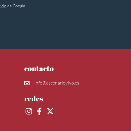
icio
de Google.
contacto
info@escenariovivo.es
redes