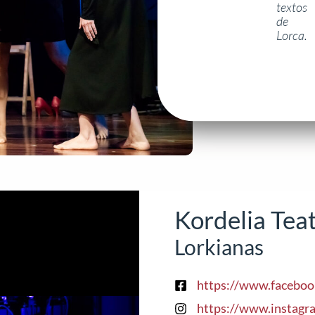
textos
de
Lorca.
Kordelia Tea
Lorkianas
https://www.faceb
https://www.instagr