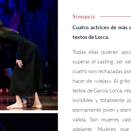
Sinopsis
Cuatro actrices de más 
textos de Lorca.
Todas ellas quieren apr
superar el casting, ser s
cuatro son rechazadas por
hacer de «viejas». Al grit
textos de García Lorca, r
invisibles y totalmente p
eternamente joven y etern
válida. Son mujeres val
adelante. Mujeres qu