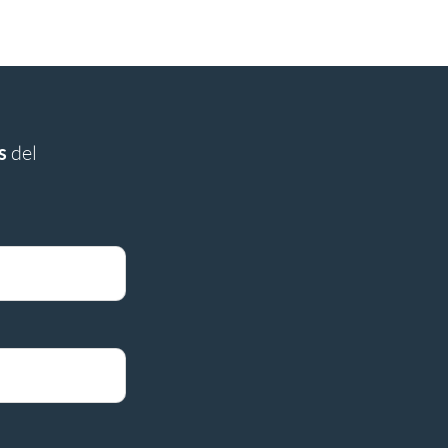
s
del