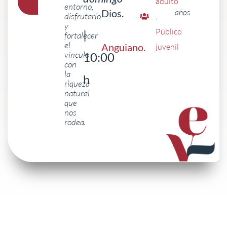
adulto
entorno,
Dios.
años
disfrutarlo
,
y
Público
|
fortalecer
el
Anguiano
.
juvenil
vínculo
10:00
con
la
h
riqueza
natural
que
nos
rodea.