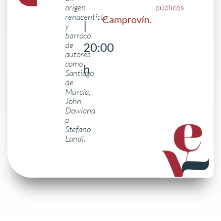
origen
públicos
renacentista
Camprovín
.
|
y
barroco
de
20:00
autores
como
h
Santiago
de
Murcia,
John
Dowland
o
Stefano
Landi.