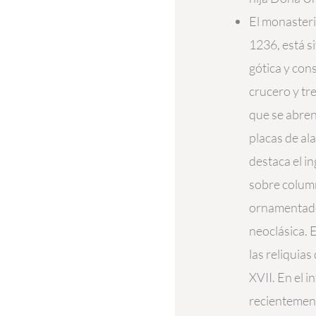
El monasteri
1236, está si
gótica y con
crucero y tr
que se abren
placas de ala
destaca el in
sobre colum
ornamentados.
neoclásica. E
las reliquias
XVII. En el i
recientemente