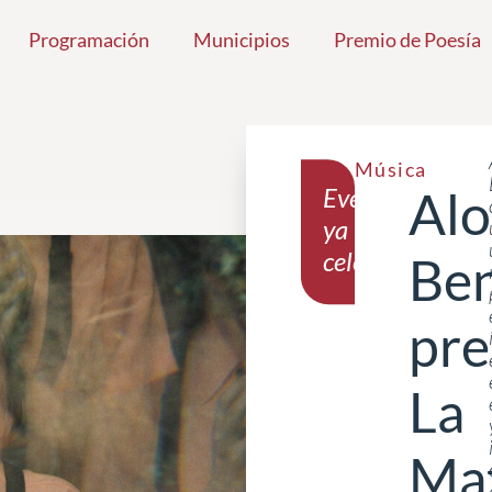
Programación
Municipios
Premio de Poesía
Música
Evento
Alo
ya
celebrado
Ben
pre
La
Mat