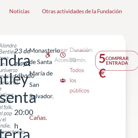
Noticias
Otras actividades de la Fundación
Alondra
Lugar
Duración:
23 de
Monasterio
Bentley
ndra
5
crea
COMPRAR
Accesible
70 min.
de Santa
mayo,
ENTRADA
un
€
universo
Todos
tley
María de
sábado
musical
los
personal
San
e
públicos
senta
íntimo,
Salvador.
|
entre
el folk,
20:00
el pop
Cañas
.
y el
h
indie,
eria
conectando
con