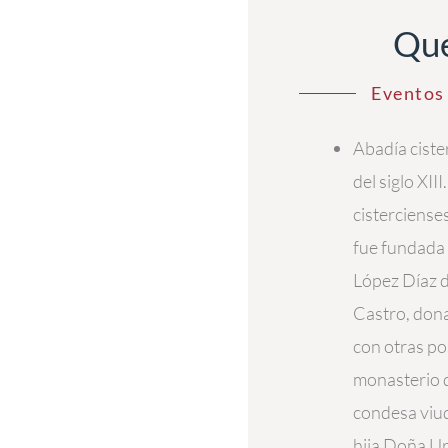
Qué
Eventos 
Abadía cister
del siglo XI
cisterciense
fue fundada 
López Díaz d
Castro, donar
con otras po
monasterio d
condesa viud
hija Doña Ur