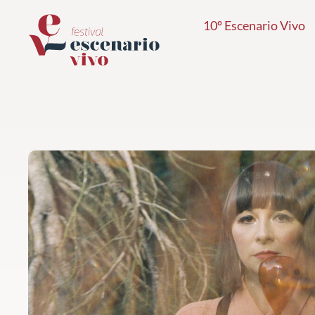
Ir
10º Escenario Vivo
al
contenido