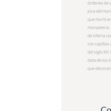
órdenes de v
joya del mon
que murió en
monasterio. 
de sillería 
con capillas 
del siglo XII
data de los s
que decoran l
Co