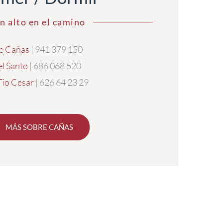
n alto en el camino
e Cañas
| 941 379 150
el Santo
| 686 068 520
Tio Cesar
| 626 64 23 29
MÁS SOBRE CAÑAS