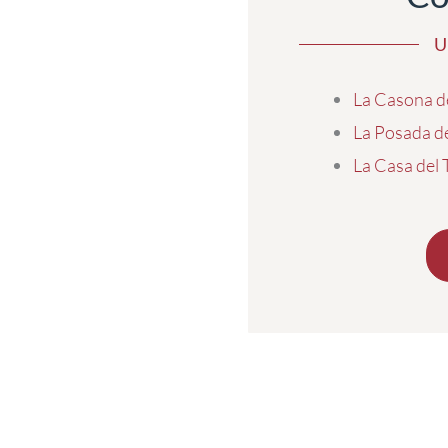
U
La Casona d
La Posada d
La Casa del 