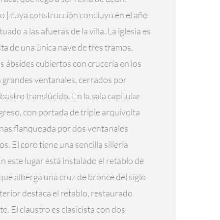
o | cuya construcción concluyó en el año
tuado a las afueras de la villa. La iglesia es
sta de una única nave de tres tramos,
es ábsides cubiertos con crucería en los
 grandes ventanales, cerrados por
bastro translúcido. En la sala capitular
greso, con portada de triple arquivolta
nas flanqueada por dos ventanales
 El coro tiene una sencilla sillería
n este lugar está instalado el retablo de
 que alberga una cruz de bronce del siglo
nterior destaca el retablo, restaurado
. El claustro es clasicista con dos