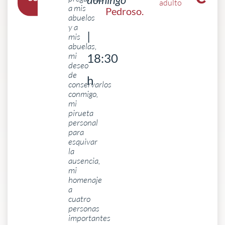
adulto
a mis
Pedroso
.
abuelos
y a
|
mis
abuelas,
mi
18:30
deseo
de
h
conservarlos
conmigo,
mi
pirueta
personal
para
esquivar
la
ausencia,
mi
homenaje
a
cuatro
personas
importantes