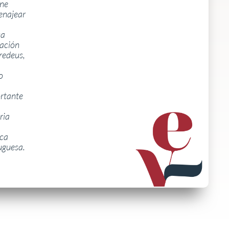
ne
najear
ca
ación
edeus,
o
rtante
ria
ca
uguesa.