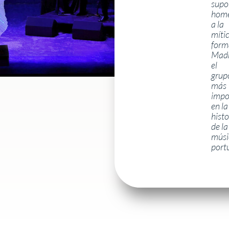
supo
home
a la
míti
form
Madr
el
grup
más
impo
en la
histo
de la
músi
port