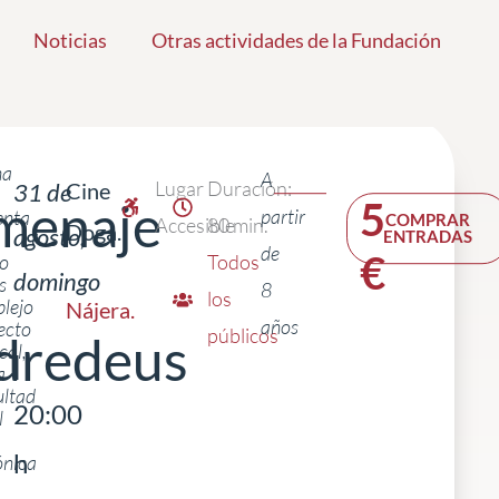
Noticias
Otras actividades de la Fundación
ha
A
Lugar
Duración:
31 de
Cine
menaje
5
partir
enta
COMPRAR
Accesible
80 min.
Doga.
agosto,
ENTRADAS
de
€
o
Todos
domingo
s
8
los
lejo
Nájera
.
años
ecto
públicos
dredeus
cal,
|
a
ultad
20:00
l
h
nica