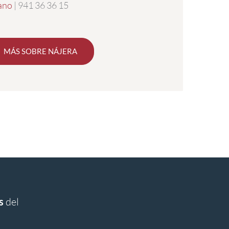
ano
| 941 36 36 15
MÁS SOBRE NÁJERA
s
del