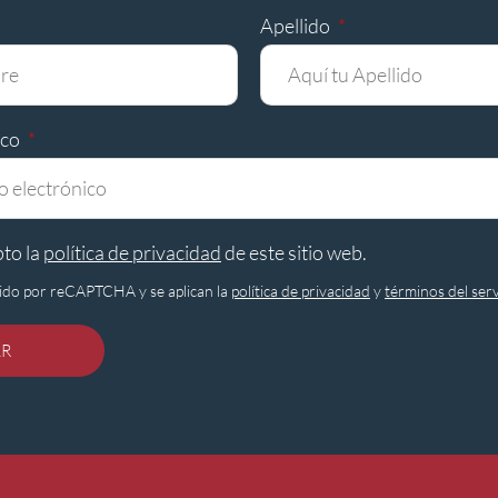
Apellido
ico
pto la
política de privacidad
de este sitio web.
egido por reCAPTCHA y se aplican la
política de privacidad
y
términos del serv
AR