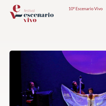
Ir
10º Escenario Vivo
al
contenido