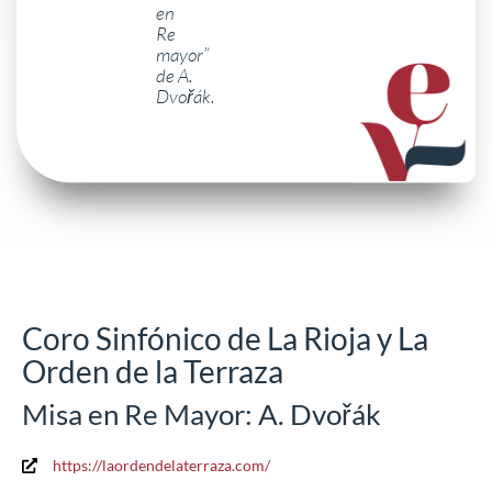
en
Re
mayor”
de A.
Dvořák.
Coro Sinfónico de La Rioja y La
Orden de la Terraza
Misa en Re Mayor: A. Dvořák
https://laordendelaterraza.com/