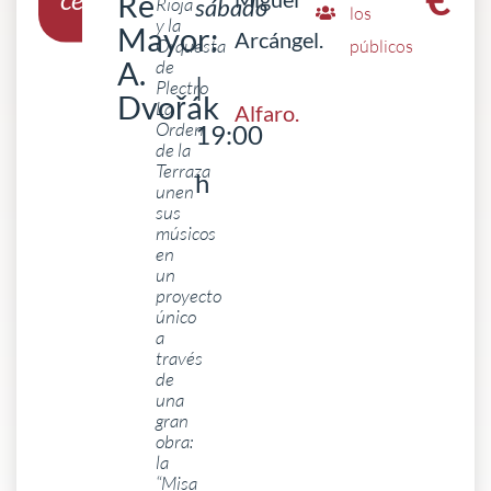
Re
Rioja
sábado
los
y la
Mayor:
Arcángel.
Orquesta
públicos
A.
de
|
Plectro
Dvořák
La
Alfaro
.
Orden
19:00
de la
Terraza
h
unen
sus
músicos
en
un
proyecto
único
a
través
de
una
gran
obra:
la
“Misa