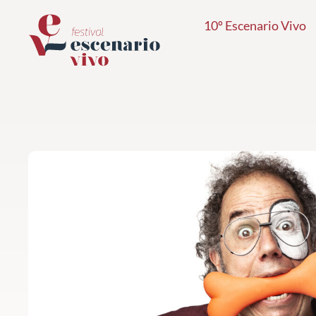
Ir
10º Escenario Vivo
al
contenido