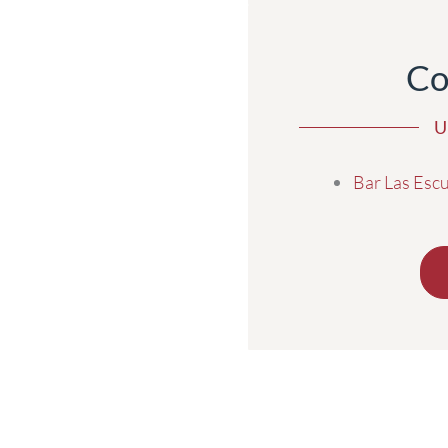
Co
U
Bar Las Esc