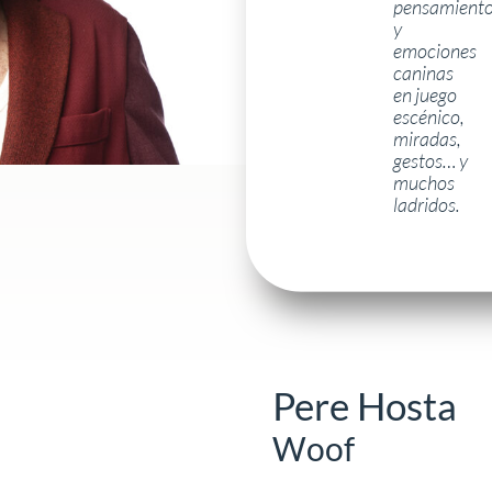
pensamient
y
emociones
caninas
en juego
escénico,
miradas,
gestos… y
muchos
ladridos.
Pere Hosta
Woof