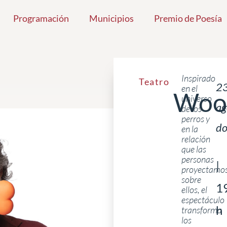
Programación
Municipios
Premio de Poesía
Inspirado
Teatro
23
en el
Woo
universo
ag
de los
perros y
d
en la
relación
que las
personas
|
proyectamo
sobre
1
ellos, el
espectáculo
h
transforma
los