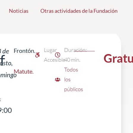
Noticias
Otras actividades de la Fundación
Lugar
Duración:
 de
Frontón.
f
Gratu
Accesible
40 min.
osto,
Todos
Matute
.
omingo
los
públicos
s
9:00