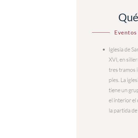
Qué
Eventos 
Iglesia de S
XVI, en sille
tres tramos 
pies. La igle
tiene un gru
el interior e
la partida de