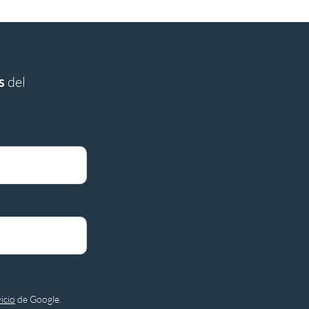
s
del
icio
de Google.