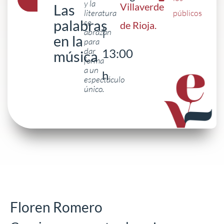
y la
Villaverde
Las
literatura
públicos
palabras
se
de Rioja
.
|
abrazan
en la
para
dar
13:00
música
forma
a un
h
espectáculo
único.
Floren Romero