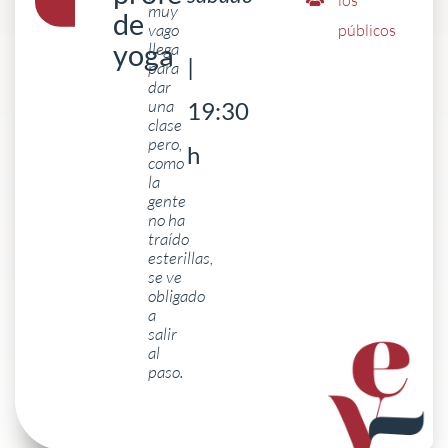
muy
de
vago
públicos
yoga
llega
|
para
dar
una
19:30
clase
pero,
h
como
la
gente
no ha
traído
esterillas,
se ve
obligado
a
salir
al
paso.