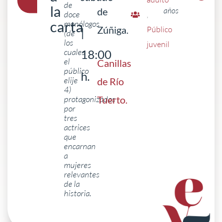
de
la
de
años
doce
,
carta
monólogos
Zúñiga.
Público
|
(de
los
juvenil
cuales
18:00
el
Canillas
público
h.
elije
de Río
4)
protagonizados
Tuerto
.
por
tres
actrices
que
encarnan
a
mujeres
relevantes
de la
historia.