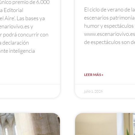
 único premio de 6.000
El ciclo de verano de 
a Editorial
escenarios patrimonial
l Aire’. Las bases ya
humor y espectáculos f
nariovivo.es y
www.escenariovivo.es 
r podrá concurrir con
de espectáculos son de
a declaración
te inteligencia
LEER MÁS »
julio 1, 2026