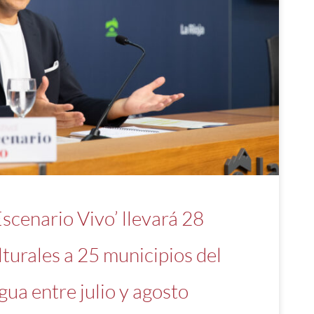
Escenario Vivo’ llevará 28
turales a 25 municipios del
gua entre julio y agosto