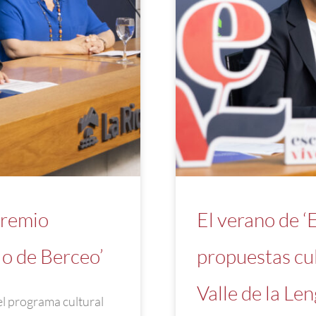
Premio
El verano de ‘
lo de Berceo’
propuestas cul
Valle de la Len
l programa cultural