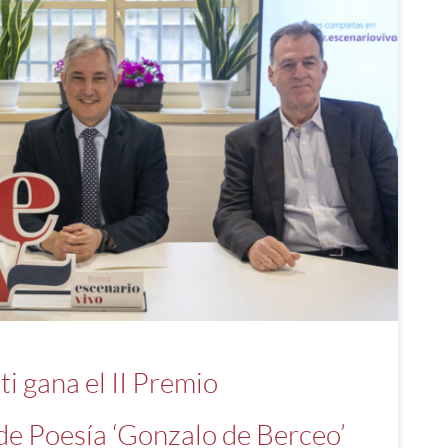
ti gana el II Premio
de Poesía ‘Gonzalo de Berceo’