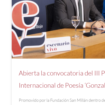
Abierta la convocatoria del III 
Internacional de Poesía ‘Gonza
Promovido por la Fundación San Millán dentro de