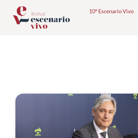
Ir
10º Escenario Vivo
al
contenido