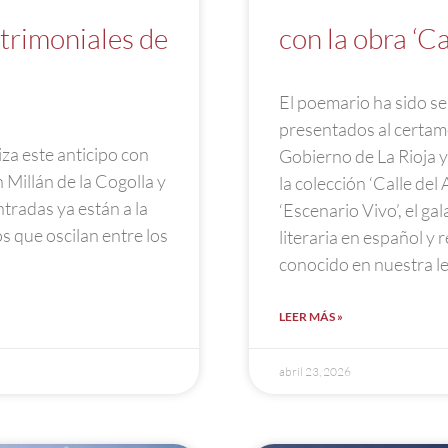
atrimoniales de
con la obra ‘C
El poemario ha sido s
presentados al certam
za este anticipo con
Gobierno de La Rioja y
Millán de la Cogolla y
la colección ‘Calle del
tradas ya están a la
‘Escenario Vivo’, el g
 que oscilan entre los
literaria en español y
conocido en nuestra l
LEER MÁS »
abril 23, 2026