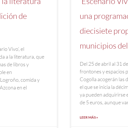
la literatura
‘Escenario Viv
ición de
una programac
diecisiete pro
municipios del
io Vivo’, el
 a la literatura, que
Del 25 de abril al 31 d
s de libros y
frontones y espacios p
ble en
Cogolla acogerán las di
 Logroño, comida y
el que se inicia la déci
 Azcona en el
ya pueden adquirirse 
de 5 euros, aunque var
LEER MÁS »