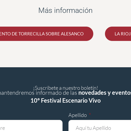
Más información
NTO DE TORRECILLA SOBRE ALESANCO
LA RIO
¡Suscríbete a nuestro boletín!
mantendremos informado de las
novedades y evento
10º Festival Escenario Vivo
Apellido