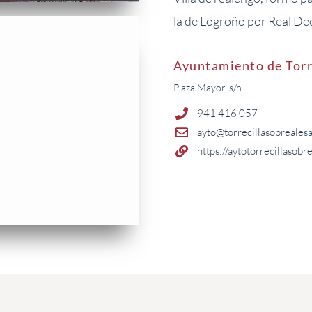
la de Logroño por Real De
Ayuntamiento de Torr
Plaza Mayor, s/n
941 416 057
ayto@torrecillasobreales
https://aytotorrecillasobr