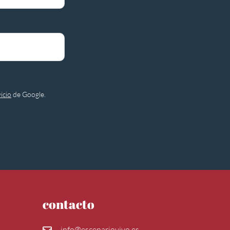
icio
de Google.
contacto
info@escenariovivo.es