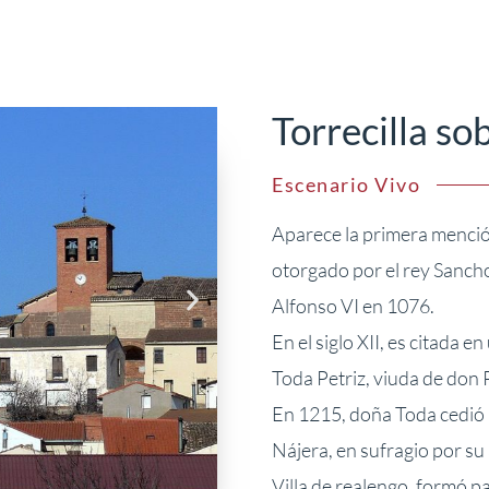
Torrecilla so
Escenario Vivo
Aparece la primera mención
otorgado por el rey Sancho
Alfonso VI en 1076.
En el siglo XII, es citada 
Toda Petriz, viuda de don
En 1215, doña Toda cedió l
Nájera, en sufragio por su
Villa de realengo, formó p